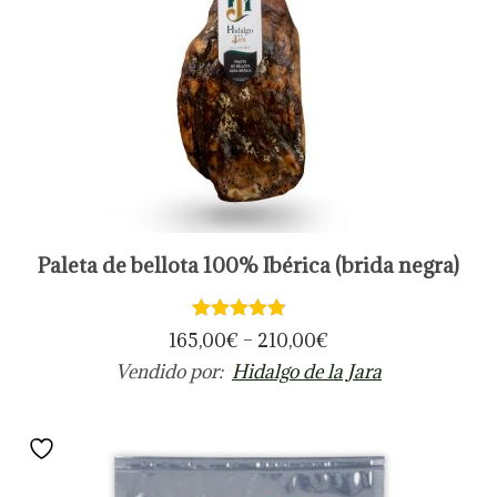
E
Paleta de bellota 100% Ibérica (brida negra)
s
t
e
165,00
€
–
210,00
€
p
Vendido por:
Hidalgo de la Jara
r
o
d
u