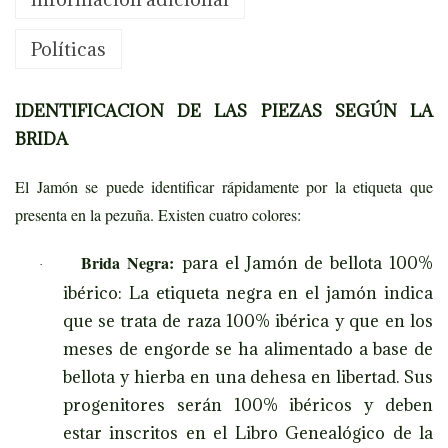
I
b
Políticas
é
r
IDENTIFICACION DE LAS PIEZAS SEGÚN LA
i
BRIDA
c
El Jamón se puede identificar rápidamente por la etiqueta que
o
presenta en la pezuña. Existen cuatro colores:
(
b
Brida Negra:
para el Jamón de bellota 100%
·
r
ibérico: La etiqueta negra en el jamón indica
i
que se trata de raza 100% ibérica y que en los
d
meses de engorde se ha alimentado a base de
a
bellota y hierba en una dehesa en libertad. Sus
n
progenitores serán 100% ibéricos y deben
e
estar inscritos en el Libro Genealógico de la
g