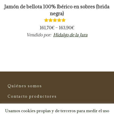
t
E
Jamón de bellota 100% Ibérico en sobres (brida
c
i
s
negra)
i
p
t
o
l
e
161,70
€
–
163,90
€
n
e
p
Vendido por:
Hidalgo de la Jara
e
s
r
s
v
o
s
a
d
e
r
u
p
i
c
u
a
t
e
n
o
d
Quiénes somos
t
t
e
e
Contacto productores
i
n
s
e
e
Términos y condiciones
.
Usamos cookies propias y de terceros para medir el uso
n
l