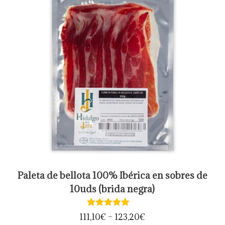
c
t
o
t
i
e
n
e
m
ú
l
t
E
Paleta de bellota 100% Ibérica en sobres de
i
s
10uds (brida negra)
p
t
l
e
111,10
€
–
123,20
€
e