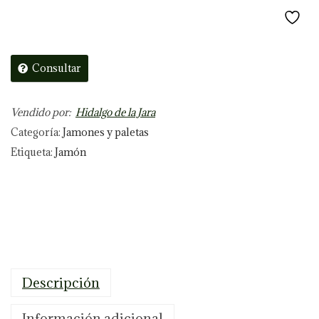
m
ó
n
Consultar
d
e
Vendido por:
b
Hidalgo de la Jara
Categoría:
e
Jamones y paletas
Etiqueta:
l
Jamón
l
o
t
a
1
0
Descripción
0
%
Información adicional