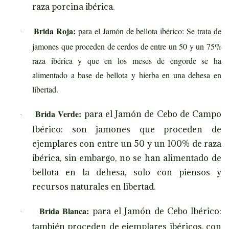
raza porcina ibérica.
r
a
Brida Roja:
para el Jamón de bellota ibérico: Se trata de
·
)
jamones que proceden de cerdos de entre un 50 y un 75%
c
raza ibérica y que en los meses de engorde se ha
a
alimentado a base de bellota y hierba en una dehesa en
n
libertad.
t
i
Brida Verde:
para el Jamón de Cebo de Campo
·
d
Ibérico: son jamones que proceden de
a
ejemplares con entre un 50 y un 100% de raza
d
ibérica, sin embargo, no se han alimentado de
bellota en la dehesa, solo con piensos y
recursos naturales en libertad.
Brida Blanca:
para el Jamón de Cebo Ibérico:
·
también proceden de ejemplares ibéricos, con