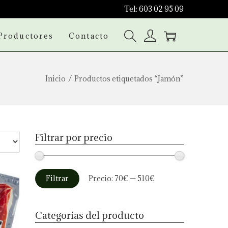
Tel: 603 02 95 09
Productores
Contacto
Inicio
/
Productos etiquetados “Jamón”
Filtrar por precio
P
P
Filtrar
Precio:
70€
—
510€
r
r
e
e
Categorías del producto
c
c