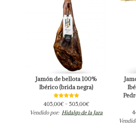
o
a
i
p
c
d
o
i
o
r
ó
p
n
o
p
u
l
E
E
Jamón de bellota 100%
Jamó
a
s
s
Ibérico (brida negra)
Ib
r
t
t
Pedr
i
e
e
405,00
€
–
505,00
€
d
p
p
4
Vendido por:
Hidalgo de la Jara
a
r
r
Vendid
d
o
o