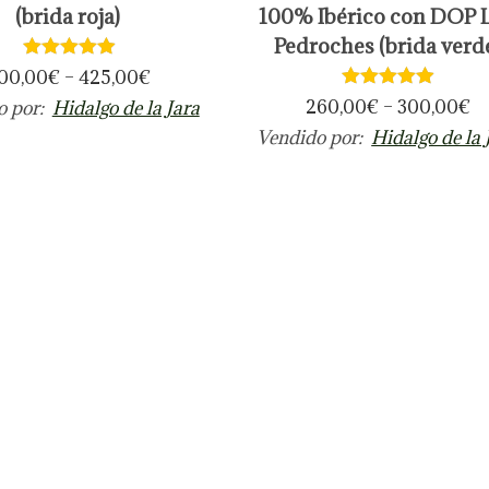
s
(brida roja)
100% Ibérico con DOP 
t
Pedroches (brida verd
e
00,00
€
–
425,00
€
p
260,00
€
–
300,00
€
o por:
Hidalgo de la Jara
r
Vendido por:
Hidalgo de la 
o
d
u
c
t
o
t
i
e
n
e