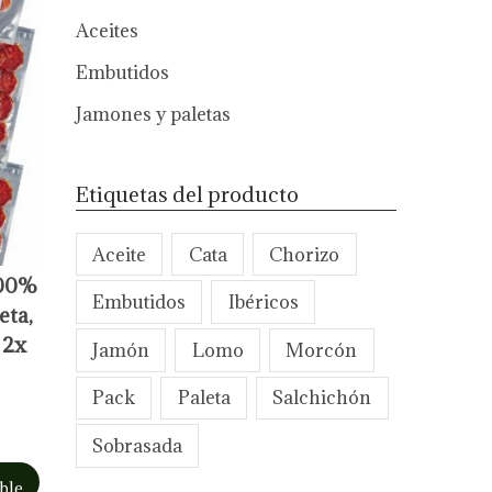
i
i
Aceites
o
o
Embutidos
m
m
í
á
Jamones y paletas
n
x
i
i
Etiquetas del producto
m
m
o
o
Aceite
Cata
Chorizo
100%
Embutidos
Ibéricos
eta,
 2x
Jamón
Lomo
Morcón
Pack
Paleta
Salchichón
Sobrasada
ble