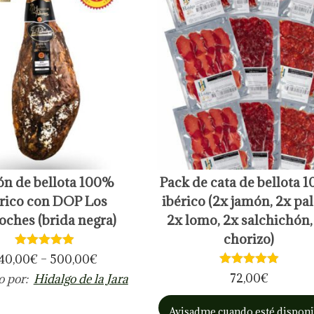
n de bellota 100%
Pack de cata de bellota 
érico con DOP Los
ibérico (2x jamón, 2x pal
oches (brida negra)
2x lomo, 2x salchichón,
chorizo)
40,00
€
–
500,00
€
72,00
€
o por:
Hidalgo de la Jara
Avisadme cuando esté disponi