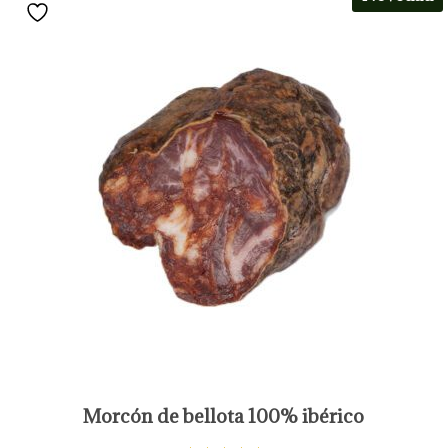
a
i
c
d
i
o
ó
n
Morcón de bellota 100% ibérico