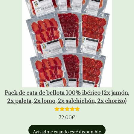
Pack de cata de bellota 100% ibérico (2x jamón,
2x paleta, 2x lomo, 2x salchichón, 2x chorizo)
72,00
€
Avisadme cuando esté disponible