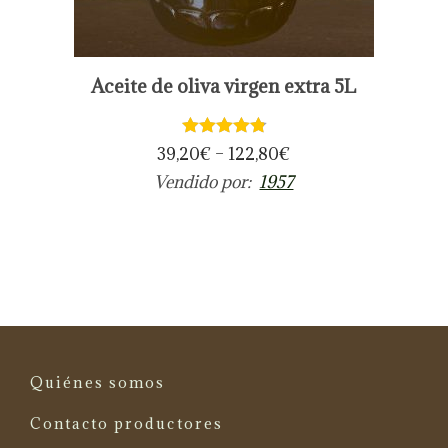
E
Aceite de oliva virgen extra 5L
s
t
e
39,20
€
–
122,80
€
p
Vendido por:
1957
r
o
d
u
c
t
o
Quiénes somos
t
Contacto productores
i