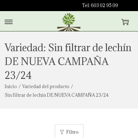
Tel: 603 02 95 09
S
S
a
a
l
l
Variedad:
Sin filtrar de lechín
t
t
DE NUEVA CAMPAÑA
a
a
r
r
23/24
a
a
l
l
Inicio
/
Variedad del producto
/
a
c
Sin filtrar de lechín DE NUEVA CAMPAÑA 23/24
n
o
a
n
v
t
e
e
Filtro
g
n